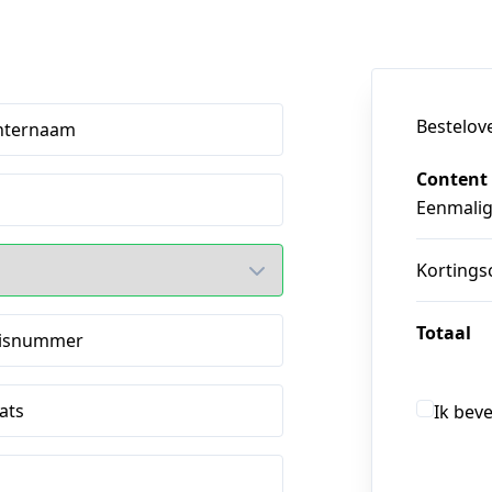
Bestelov
hternaam
Content
Eenmali
Kortings
Totaal
isnummer
ats
Ik bev